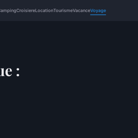
Camping
Croisiere
Location
Tourisme
Vacance
Voyage
e :