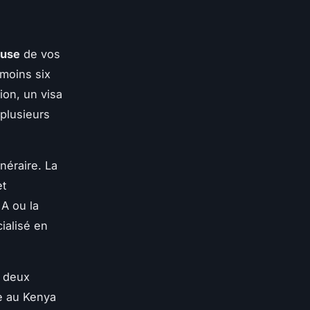
euse
de vos
 moins six
ion, un visa
plusieurs
néraire. La
et
 A ou la
ialisé en
r deux
e au Kenya