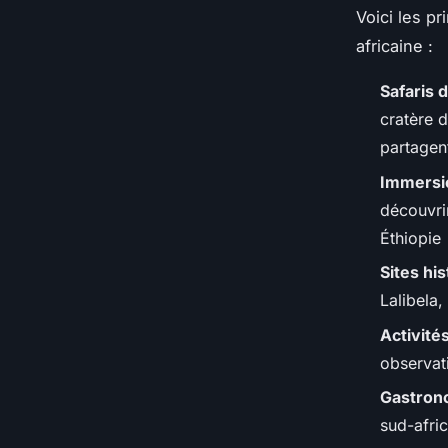
Voici les p
africaine :
Safaris 
cratère 
partagen
Immersio
découvri
Éthiopie
Sites hi
Lalibela
Activité
observat
Gastrono
sud-afri