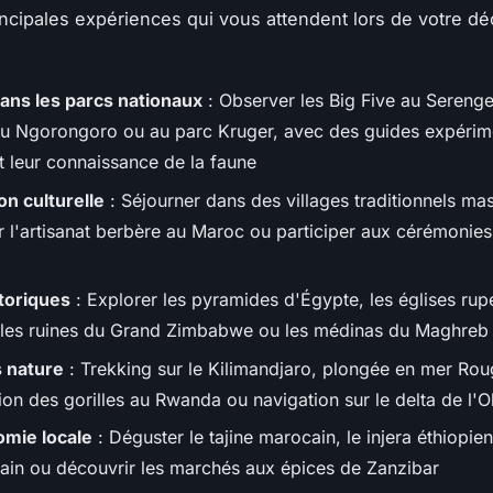
rincipales expériences qui vous attendent lors de votre d
dans les parcs nationaux
: Observer les Big Five au Serenget
du Ngorongoro ou au parc Kruger, avec des guides expérim
t leur connaissance de la faune
n culturelle
: Séjourner dans des villages traditionnels mas
r l'artisanat berbère au Maroc ou participer aux cérémonies
storiques
: Explorer les pyramides d'Égypte, les églises rup
, les ruines du Grand Zimbabwe ou les médinas du Maghreb
s nature
: Trekking sur le Kilimandjaro, plongée en mer Rou
ion des gorilles au Rwanda ou navigation sur le delta de l
mie locale
: Déguster le tajine marocain, le injera éthiopien
cain ou découvrir les marchés aux épices de Zanzibar