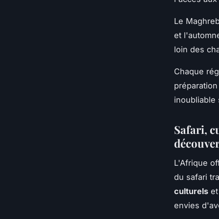
Le Maghreb
et l'automn
loin des ch
Chaque régi
préparation
inoubliable 
Safari, 
découver
L'Afrique o
du safari t
culturels
et
envies d'av