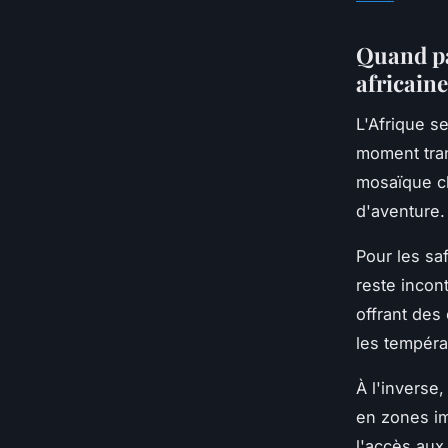
Quand pa
africaine
L'Afrique 
moment tran
mosaïque cl
d'aventure.
Pour les saf
reste incon
offrant des
les tempéra
À l'inverse
en zones im
l'accès aux 