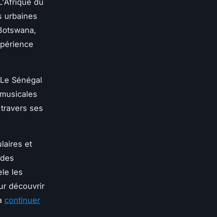
L'Afrique du
s urbaines
 Botswana,
xpérience
. Le Sénégal
 musicales
 travers ses
laires et
 des
le les
ur découvrir
 à
continuer