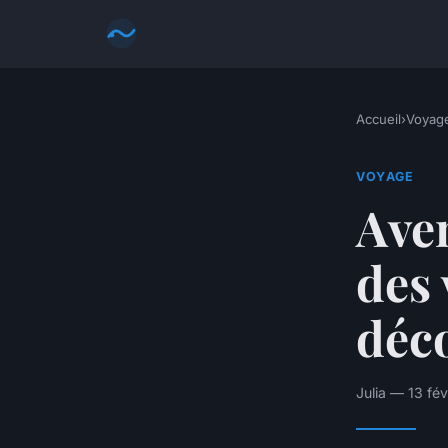
Accueil
›
Voyag
VOYAGE
Aven
des 
déc
Julia — 13 fé