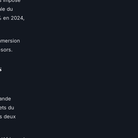
 s'impose
ale du
2% en 2024,
mmersion
ésors.
s
rande
ets du
es deux