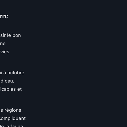
rre
isir le bon
une
nvies
i à octobre
 d'eau,
icables et
es régions
 compliquent
de la faune.