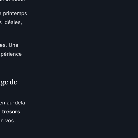
le printemps
s idéales,
ues. Une
xpérience
age de
ien au-delà
s
trésors
on vos