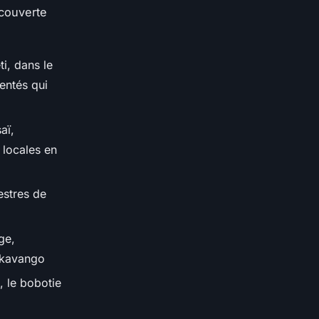
écouverte
i, dans le
entés qui
aï,
 locales en
estres de
ge,
'Okavango
, le bobotie