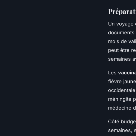
Préparati
Un voyage 
documents a
mois de val
peut être r
semaines av
Les
vaccin
fièvre jaune
occidentale,
méningite p
médecine du
Côté budget
semaines, s