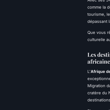
Avec ses 54
comme la de
tourisme, l
dépassant 
Que vous rê
culturelle 
Les dest
africaine
L'
Afrique de
exceptionne
Migration d
cratère du 
destinations