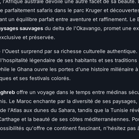
, l'Afrique australe dévoile une autre facet de sa beauté. 
 parfaitement safaris dans le parc Kruger et découverte
ant un équilibre parfait entre aventure et raffinement. Le
aysages sauvages
du delta de l'Okavango, promet une e
 exclusive et préservée.
e l'Ouest surprend par sa richesse culturelle authentique
l'hospitalité légendaire de ses habitants et ses traditions
while le Ghana ouvre les portes d'une histoire millénaire à
iques et ses festivals colorés.
ghreb
offre un voyage dans le temps entre médinas sécu
inis. Le Maroc enchante par la diversité de ses paysages,
e l'Atlas aux dunes du Sahara, tandis que la Tunisie révè
Carthage et la beauté de ses côtes méditerranéennes. Po
ossibilités qu'offre ce continent fascinant, n'hésitez pas